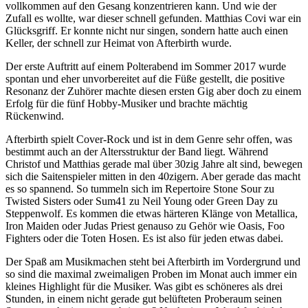
vollkommen auf den Gesang konzentrieren kann. Und wie der
Zufall es wollte, war dieser schnell gefunden. Matthias Covi war ein
Glücksgriff. Er konnte nicht nur singen, sondern hatte auch einen
Keller, der schnell zur Heimat von Afterbirth wurde.
Der erste Auftritt auf einem Polterabend im Sommer 2017 wurde
spontan und eher unvorbereitet auf die Füße gestellt, die positive
Resonanz der Zuhörer machte diesen ersten Gig aber doch zu einem
Erfolg für die fünf Hobby-Musiker und brachte mächtig
Rückenwind.
Afterbirth spielt Cover-Rock und ist in dem Genre sehr offen, was
bestimmt auch an der Altersstruktur der Band liegt. Während
Christof und Matthias gerade mal über 30zig Jahre alt sind, bewegen
sich die Saitenspieler mitten in den 40zigern. Aber gerade das macht
es so spannend. So tummeln sich im Repertoire Stone Sour zu
Twisted Sisters oder Sum41 zu Neil Young oder Green Day zu
Steppenwolf. Es kommen die etwas härteren Klänge von Metallica,
Iron Maiden oder Judas Priest genauso zu Gehör wie Oasis, Foo
Fighters oder die Toten Hosen. Es ist also für jeden etwas dabei.
Der Spaß am Musikmachen steht bei Afterbirth im Vordergrund und
so sind die maximal zweimaligen Proben im Monat auch immer ein
kleines Highlight für die Musiker. Was gibt es schöneres als drei
Stunden, in einem nicht gerade gut belüfteten Proberaum seinen