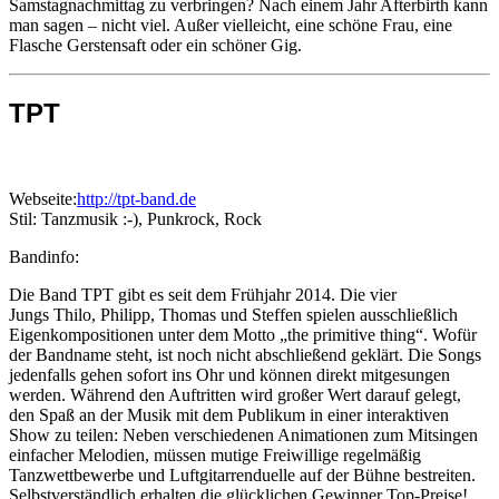
Samstagnachmittag zu verbringen? Nach einem Jahr Afterbirth kann
man sagen – nicht viel. Außer vielleicht, eine schöne Frau, eine
Flasche Gerstensaft oder ein schöner Gig.
TPT
Webseite:
http://tpt-band.de
Stil: Tanzmusik :-), Punkrock, Rock
Bandinfo:
Die Band TPT gibt es seit dem Frühjahr 2014. Die vier
Jungs
T
hilo,
P
hilipp,
T
homas und Steffen spielen ausschließlich
Eigenkompositionen unter dem Motto „
t
he
p
rimitive
t
hing“. Wofür
der Bandname steht, ist noch nicht abschließend geklärt. Die Songs
jedenfalls gehen sofort ins Ohr und können direkt mitgesungen
werden. Während den Auftritten wird großer Wert darauf gelegt,
den Spaß an der Musik mit dem Publikum in einer interaktiven
Show zu teilen: Neben verschiedenen Animationen zum Mitsingen
einfacher Melodien, müssen mutige Freiwillige regelmäßig
Tanzwettbewerbe und Luftgitarrenduelle auf der Bühne bestreiten.
Selbstverständlich erhalten die glücklichen Gewinner Top-Preise!