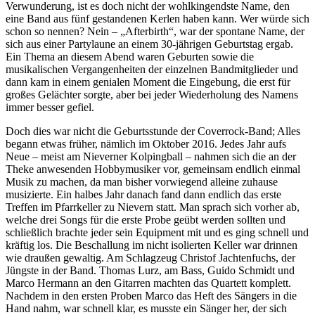
Verwunderung, ist es doch nicht der wohlkingendste Name, den
eine Band aus fünf gestandenen Kerlen haben kann. Wer würde sich
schon so nennen? Nein – „Afterbirth“, war der spontane Name, der
sich aus einer Partylaune an einem 30-jährigen Geburtstag ergab.
Ein Thema an diesem Abend waren Geburten sowie die
musikalischen Vergangenheiten der einzelnen Bandmitglieder und
dann kam in einem genialen Moment die Eingebung, die erst für
großes Gelächter sorgte, aber bei jeder Wiederholung des Namens
immer besser gefiel.
Doch dies war nicht die Geburtsstunde der Coverrock-Band; Alles
begann etwas früher, nämlich im Oktober 2016. Jedes Jahr aufs
Neue – meist am Nieverner Kolpingball – nahmen sich die an der
Theke anwesenden Hobbymusiker vor, gemeinsam endlich einmal
Musik zu machen, da man bisher vorwiegend alleine zuhause
musizierte. Ein halbes Jahr danach fand dann endlich das erste
Treffen im Pfarrkeller zu Nievern statt. Man sprach sich vorher ab,
welche drei Songs für die erste Probe geübt werden sollten und
schließlich brachte jeder sein Equipment mit und es ging schnell und
kräftig los. Die Beschallung im nicht isolierten Keller war drinnen
wie draußen gewaltig. Am Schlagzeug Christof Jachtenfuchs, der
Jüngste in der Band. Thomas Lurz, am Bass, Guido Schmidt und
Marco Hermann an den Gitarren machten das Quartett komplett.
Nachdem in den ersten Proben Marco das Heft des Sängers in die
Hand nahm, war schnell klar, es musste ein Sänger her, der sich