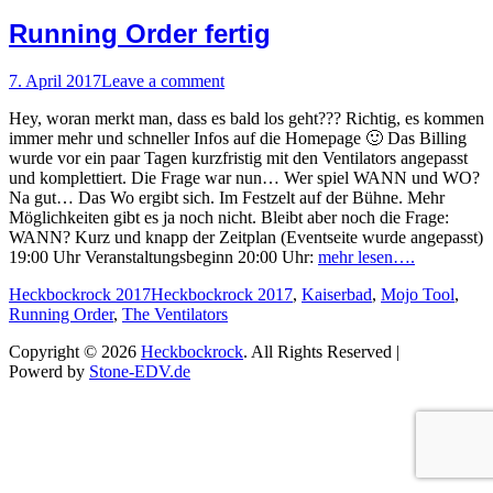
Running Order fertig
Posted
7. April 2017
Leave a comment
on
Hey, woran merkt man, dass es bald los geht??? Richtig, es kommen
immer mehr und schneller Infos auf die Homepage 🙂 Das Billing
wurde vor ein paar Tagen kurzfristig mit den Ventilators angepasst
und komplettiert. Die Frage war nun… Wer spiel WANN und WO?
Na gut… Das Wo ergibt sich. Im Festzelt auf der Bühne. Mehr
Möglichkeiten gibt es ja noch nicht. Bleibt aber noch die Frage:
WANN? Kurz und knapp der Zeitplan (Eventseite wurde angepasst)
19:00 Uhr Veranstaltungsbeginn 20:00 Uhr:
mehr lesen….
Categories
Tags
Heckbockrock 2017
Heckbockrock 2017
,
Kaiserbad
,
Mojo Tool
,
Running Order
,
The Ventilators
Copyright © 2026
Heckbockrock
. All Rights Reserved |
Powerd by
Stone-EDV.de
Scroll
Up