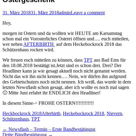
Posted
Author
31. März 2018
31. März 2018
admin
Leave a comment
on
Hey,
morgen ist Ostern und da wollten wir HEUTE am Karsamstag
schon mal ein Vorosterliches Osterei öffnen und…. euch mitteilen,
wer neben
AFTERBIRTH
auf dem Heckebockrock 2018 das
Schützenhaus rocken wird.
Wir freuen euch mitteilen zu können, dass
TPT
aus Bad Ems für
den 18.08.2018 bestätigt ist.
Jetzt sind es schon drei. Drei? Der
Headliner kann ja wie gesagt aktuell noch nicht genannt werden.
Nicht das wir ihn nicht kennen…. Nein, wir dürfen ihn aufgrund
des Gebietschutzes noch nicht nennen. Ich weiß, das wurde in dem
letzten Newsflash schon gesagt, aber ich wollte es noch mal sagen
🙂 Mitte Juni erfahrt ihr ENDLICH den Headliner!
In diesem Sinne-> FROHE OSTERN!!!!!!!!!!!!
Categories
Tags
Heckbockrock 2018
Afterbirth
,
Heckebockrock 2018
,
Nievern
,
Schützenhaus
,
TPT
Beitragsnavigation
Previous
←
Newsflash – Termin – Erste Bandbestätigung
Next
post:
Dritte Bändbestätigung
→